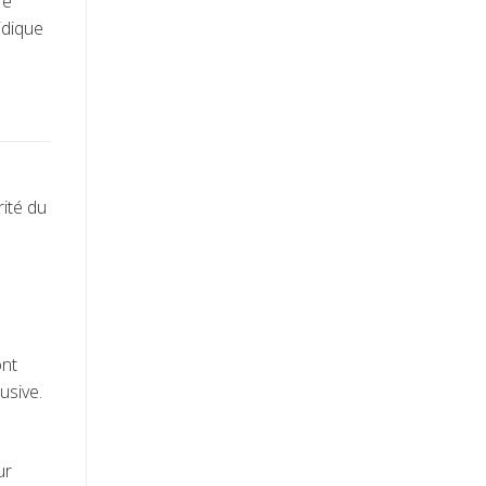
re
idique
rité du
ont
usive.
ur