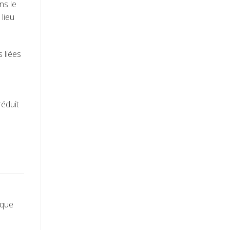
ns le
lieu
 liées
réduit
ique